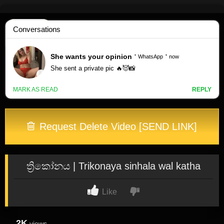
Skip
to
content
Request Delete Video [SEND LINK]
ත්‍රිකෝනය | Trikonaya sinhala wal katha
Like
2K
views