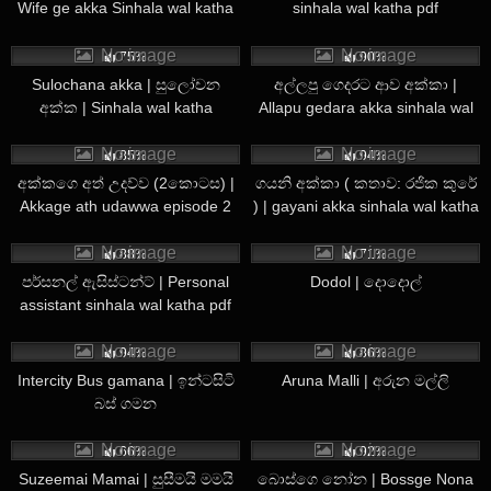
Wife ge akka Sinhala wal katha
sinhala wal katha pdf
ගැහීමේ ආසව නිසා ඉක්මණින් ෂෝටක් ඇඳගෙන මාමලගෙ ගෙදර
pdf
2K
12K
ගියා.
No image
No image
75%
90%
Sulochana akka | සුලෝචන
අල්ලපු ගෙදරට ආව අක්කා |
අක්ක | Sinhala wal katha
Allapu gedara akka sinhala wal
සුපුරුදු පරිදි නැන්ද මාව සිනහවකින් සංග්‍රහ කරල ආදරෙන්
katha
3K
2K
වැළඳගෙන පිලිගත්ත. “වරුණ පුතා කොහොමද?”
No image
No image
85%
94%
අක්කගෙ අත් උදව්ව (2කොටස) |
ගයනි අක්කා ( කතාව: රජික කුරේ
Akkage ath udawwa episode 2
) | gayani akka sinhala wal katha
“හොඳින් ඉන්නව නැන්දෙ.”
2K
3K
No image
No image
88%
71%
පර්සනල් ඇසිස්ටන්ට් | Personal
Dodol | දොදොල්
assistant sinhala wal katha pdf
“ නිවාඩුවෙ සෙල්ලම් කරනව ඇති හොඳ? ” “නෑ නැන්දෙ. හරි
12K
4K
පාලුවෙන් ඉන්නෙ.”
No image
No image
94%
86%
“ඒ මොකද?”
Intercity Bus gamana | ඉන්ටසිටි
Aruna Malli | අරුන මල්ලි
බස් ගමන
1K
5K
No image
No image
“යාළුවො මෙහෙ නෑනෙ. තාත්ත තාම කොම්පියුටර් එක
66%
92%
ගෙනාවෙත් නෑනෙ.’”
Suzeemai Mamai | සුසීමයි මමයි
බොස්ගෙ නෝන | Bossge Nona