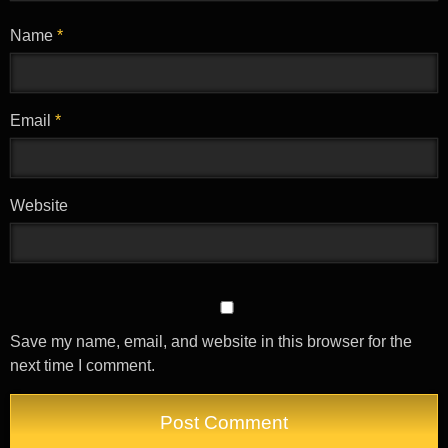
පෙනව. කැම්පස් යන නිසා වෙන්න ඇති නවීන පන්නයේ ඇඳුම්වලට
Name
*
කැමති. ඒ නැතත් එයා අඳින ඕනම ඇඳූමකට හරි හැඩයි. මූණ හරිම
පැහැපත්. 36-27-38 ප්‍රමාණයේ ඇඟ. (මම පසුව එයාගෙන්
දැනගත්තේ) බාගෙට වැහිල තියන විදියේ ඇස්දෙක. මසින් පිරුණ
කාමුක තොල්දෙක. රෝස පැහැ කම්මුල් මුහුණේ ළස්සණ වැඩිකලා.
Email
*
පුළුල් උකුල ඇගේ රුව තව වැඩිකලා. මම කාමරේ ඇතුලට ගියා.
“ඕව මේසෙ උඩින්
Website
තියල මෙහෙන් වාඩි වෙන්නකො ටිකක් කතා කරන්න.” කාමරේ
පිළිවෙලකට තියෙනව. මැද එයා නිදන ලොකු ඇඳ. බැල්කනියට යන
දොරයි ජනේලයයි අතර කන්නාඩි මේසෙ. කාමරේට ඇතුල්වෙන
දොර අයිනෙ පොත් මේසෙ. ඊට එහා කොම්පියුටරේ. අනික් බිත්තිය
මුල්ලෙ ඇඳුම් අල්මාරිය. ඊලඟට bath room එක. අල්මාරියෙත්
Save my name, email, and website in this browser for the
ලොකු කන්නාඩියක් තියෙනව. ‘“ඔයා දැන් ලොකු ලමයෙක්නෙ?
next time I comment.
මගේ කණ ලඟට උසයි. මල්ලිට දැන් වයස කීයද?”
“14යි අක්කෙ.”