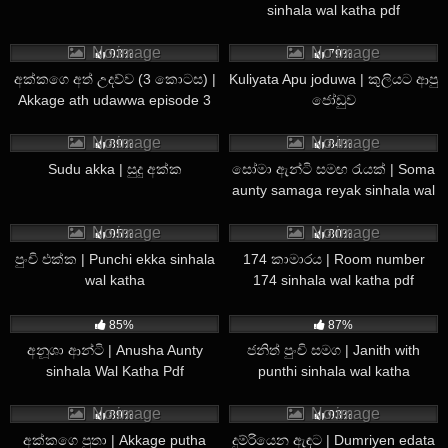
sinhala wal katha pdf
2K
3K
No image
No image
93%
79%
” එහෙනම් ඉතින් මෙහෙ එන්න පාලු මකාගන්න අක්ක
අක්කගෙ අත් උදව්ව (3 කොටස) |
Kuliyata Apu joduwa | කුලියට ආපු
ඉන්නවනෙ? කොම්පියුටර් එකත්
Akkage ath udawwa episode 3
ජෝඩුව
sinhala wal katha pdf
3K
4K
No image
No image
89%
84%
තියෙනවනෙ?”
Sudu akka | සුදු අක්ක
සෝමා ඇන්ටි සමඟ රැයක් | Soma
aunty samaga reyak sinhala wal
katha pdf
20K
1K
“එයා කොහෙද හැම තිස්සෙම කාමරේනෙ?”
No image
No image
95%
80%
පුංචි එක්ක | Punchi ekka sinhala
174 කාමාරය | Room number
wal katha
174 sinhala wal katha pdf
‘‘එයත් මේ ටිකේ විභාගෙ කරල ටිකක් විවේක ගන්නව. ඔන්න
16K
7K
කාමරේ ඉඳන් වෙන මොකක්ද කරනව. පුතාව දකින්නත් ආස ඇති
85%
87%
හුඟ දවසකින් දැක්කෙ නැහැ” “එහෙනම් අක්ක බලන්න මම
අනූශා ආන්ටි | Anusha Aunty
ජනිත් පුංචි සමග | Janith with
යන්නම්?”
sinhala Wal Katha Pdf
punthi sinhala wal katha
8K
2K
No image
No image
89%
93%
“පොඩ්ඩක් ඔහොම ඉන්න. මම අක්කටත් එක්ක බොන්න මොනව
අක්කගෙ පුතා | Akkage putha
දුම්රියෙන ඇඳට | Dumriyen edata