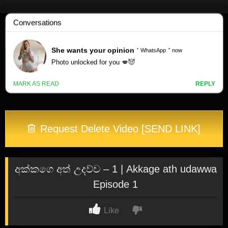
Skip
to
content
Request Delete Video [SEND LINK]
අක්කගෙ අත් උදව්ව – 1 | Akkage ath udawwa
Episode 1
Like